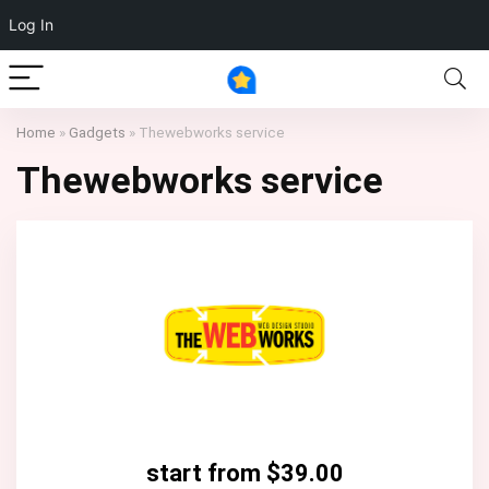
Log In
Home
»
Gadgets
»
Thewebworks service
Thewebworks service
start from $39.00