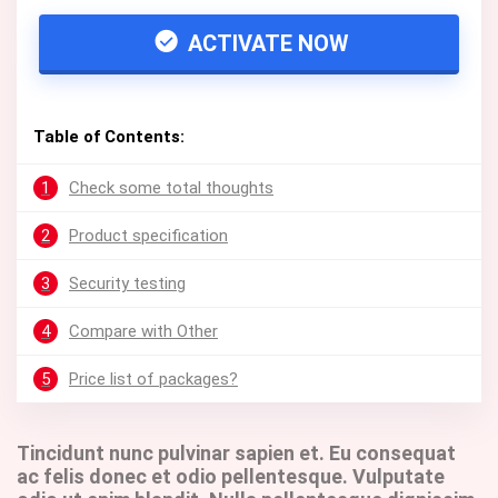
ACTIVATE NOW
Table of Contents:
1
Check some total thoughts
2
Product specification
3
Security testing
4
Compare with Other
5
Price list of packages?
Tincidunt nunc pulvinar sapien et. Eu consequat
ac felis donec et odio pellentesque. Vulputate